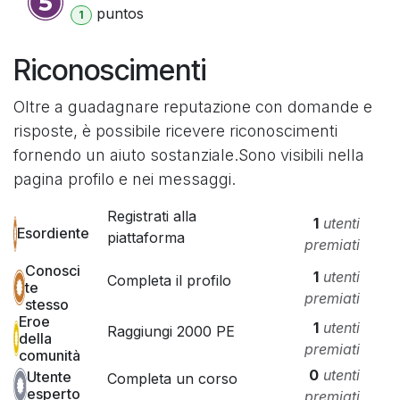
punto
s
1
Riconoscimenti
Oltre a guadagnare reputazione con domande e
risposte, è possibile ricevere riconoscimenti
fornendo un aiuto sostanziale.
Sono visibili nella
pagina profilo e nei messaggi.
Registrati alla
1
utenti
Esordiente
piattaforma
premiati
Conosci
1
utenti
Completa il profilo
te
premiati
stesso
Eroe
1
utenti
Raggiungi 2000 PE
della
premiati
comunità
0
utenti
Utente
Completa un corso
esperto
premiati