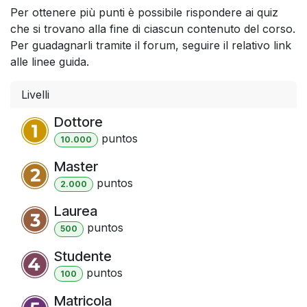
Per ottenere più punti è possibile rispondere ai quiz
che si trovano alla fine di ciascun contenuto del corso.
Per guadagnarli tramite il forum, seguire il relativo link
alle linee guida.
Livelli
Dottore
punto
s
10.000
Master
punto
s
2.000
Laurea
punto
s
500
Studente
punto
s
100
Matricola